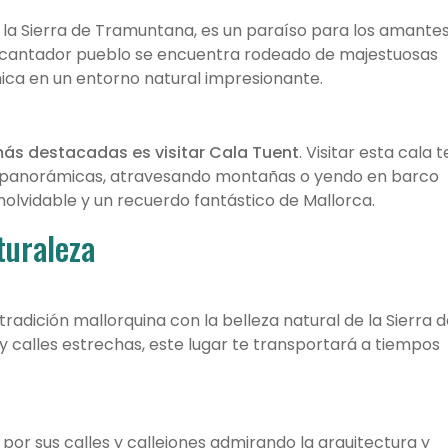
 la Sierra de Tramuntana, es un paraíso para los amante
 encantador pueblo se encuentra rodeado de majestuosas
ica en un entorno natural impresionante.
más destacadas es visitar Cala Tuent
. Visitar esta cala t
as panorámicas, atravesando montañas o yendo en barco
nolvidable y un recuerdo fantástico de Mallorca.
turaleza
radición mallorquina con la belleza natural de la Sierra 
 calles estrechas, este lugar te transportará a tiempos
por sus calles y callejones admirando la arquitectura y