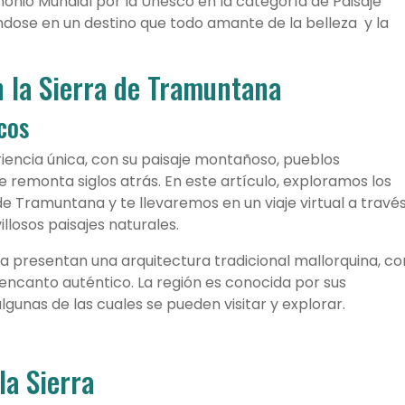
monio Mundial por la Unesco en la categoría de Paisaje
iendose en un destino que todo amante de la belleza y la
 la Sierra de Tramuntana
cos
riencia única, con su paisaje montañoso, pueblos
e remonta siglos atrás. En este artículo, exploramos los
e Tramuntana y te llevaremos en un viaje virtual a travé
losos paisajes naturales.
a presentan una arquitectura tradicional mallorquina, co
 encanto auténtico. La región es conocida por sus
gunas de las cuales se pueden visitar y explorar.
la Sierra