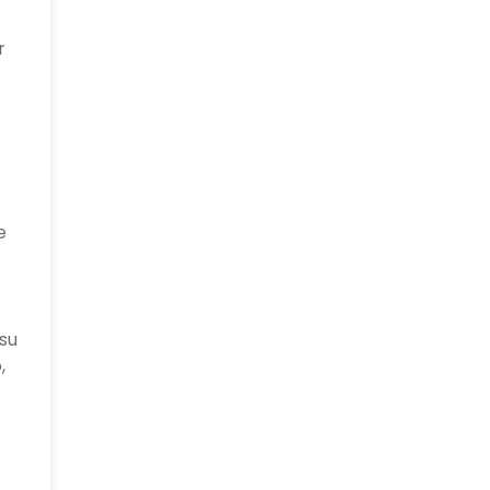
r
e
 su
,