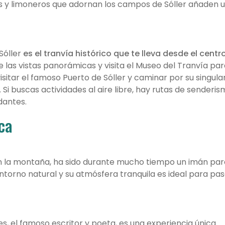
os y limoneros que adornan los campos de Sóller añaden 
Sóller
es el tranvía histórico que te lleva desde el centr
de las vistas panorámicas y visita el Museo del Tranvía pa
sitar el famoso Puerto de Sóller y caminar por su singula
Si buscas actividades al aire libre, hay rutas de senderi
dantes.
ca
n la montaña, ha sido durante mucho tiempo un imán par
entorno natural y su atmósfera tranquila es ideal para pa
, el famoso escritor y poeta, es una experiencia única.